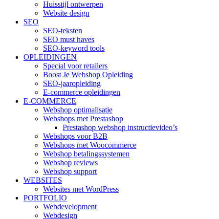
Huisstijl ontwerpen
Website design
SEO
SEO-teksten
SEO must haves
SEO-keyword tools
OPLEIDINGEN
Special voor retailers
Boost Je Webshop Opleiding
SEO-jaaropleiding
E-commerce opleidingen
E-COMMERCE
Webshop optimalisatie
Webshops met Prestashop
Prestashop webshop instructievideo’s
Webshops voor B2B
Webshops met Woocommerce
Webshop betalingssystemen
Webshop reviews
Webshop support
WEBSITES
Websites met WordPress
PORTFOLIO
Webdevelopment
Webdesign