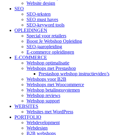
Website design
SEO
SEO-teksten
SEO must haves
SEO-keyword tools
OPLEIDINGEN
Special voor retailers
Boost Je Webshop Opleiding
SEO-jaaropleiding
E-commerce opleidingen
E-COMMERCE
Webshop optimalisatie
Webshops met Prestashop
Prestashop webshop instructievideo’s
Webshops voor B2B
Webshops met Woocommerce
Webshop betalingssystemen
Webshop reviews
Webshop support
WEBSITES
Websites met WordPress
PORTFOLIO
Webdevelopment
Webdesign
B2B webshops