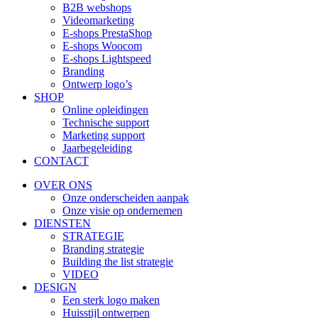
B2B webshops
Videomarketing
E-shops PrestaShop
E-shops Woocom
E-shops Lightspeed
Branding
Ontwerp logo’s
SHOP
Online opleidingen
Technische support
Marketing support
Jaarbegeleiding
CONTACT
OVER ONS
Onze onderscheiden aanpak
Onze visie op ondernemen
DIENSTEN
STRATEGIE
Branding strategie
Building the list strategie
VIDEO
DESIGN
Een sterk logo maken
Huisstijl ontwerpen