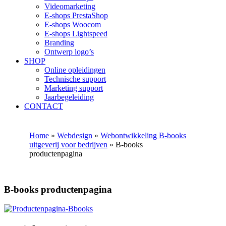
Videomarketing
E-shops PrestaShop
E-shops Woocom
E-shops Lightspeed
Branding
Ontwerp logo’s
SHOP
Online opleidingen
Technische support
Marketing support
Jaarbegeleiding
CONTACT
Home
»
Webdesign
»
Webontwikkeling B-books
uitgeverij voor bedrijven
»
B-books
productenpagina
B-books productenpagina