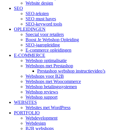
Website design
SEO
SEO-teksten
SEO must haves
SEO-keyword tools
OPLEIDINGEN
Special voor retailers
Boost Je Webshop Opleiding
SEO-jaaropleiding
E-commerce opleidingen
E-COMMERCE
Webshop optimalisatie
Webshops met Prestashop
Prestashop webshop instructievideo’s
Webshops voor B2B
Webshops met Woocommerce
Webshop betalingssystemen
Webshop reviews
Webshop support
WEBSITES
Websites met WordPress
PORTFOLIO
Webdevelopment
Webdesign
B2B webshops