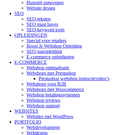
Huisstijl ontwerpen
Website design
SEO
SEO-teksten
SEO must haves
SEO-keyword tools
OPLEIDINGEN
Special voor retailers
Boost Je Webshop Opleiding
SEO-jaaropleiding
E-commerce opleidingen
E-COMMERCE
Webshop optimalisatie
Webshops met Prestashop
Prestashop webshop instructievideo’s
Webshops voor B2B
Webshops met Woocommerce
Webshop betalingssystemen
Webshop reviews
Webshop support
WEBSITES
Websites met WordPress
PORTFOLIO
Webdevelopment
Webdesign