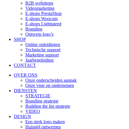
B2B webshops
Videomarketing
E-shops PrestaShop
E-shops Woocom
E-shops Lightspeed
Branding
Ontwerp logo’s
SHOP
Online opleidingen
Technische support
Marketing support
Jaarbegeleiding
CONTACT
OVER ONS
Onze onderscheiden aanpak
Onze visie op ondernemen
DIENSTEN
STRATEGIE
Branding strategie
Building the list strategie
VIDEO
DESIGN
Een sterk logo maken
Huisstijl ontwerpen